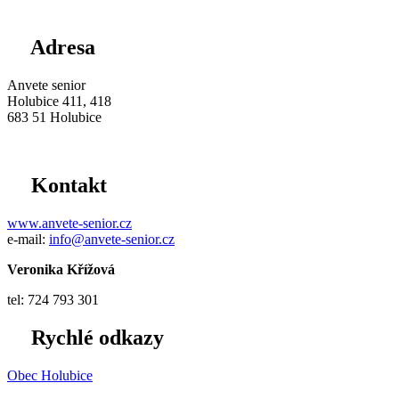
Adresa
Anvete senior
Holubice 411, 418
683 51 Holubice
Kontakt
www.anvete-senior.cz
e-mail:
info@anvete-senior.cz
Veronika Křížová
tel: 724 793 301
Rychlé odkazy
Obec Holubice