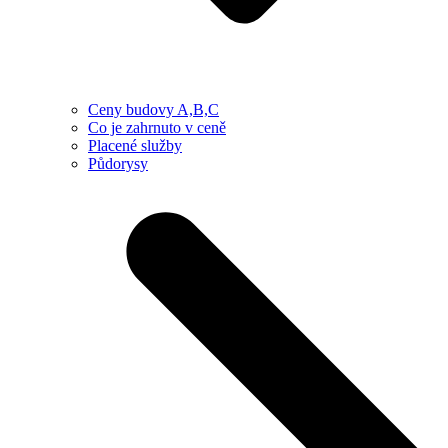
Ceny budovy A,B,C
Co je zahrnuto v ceně
Placené služby
Půdorysy